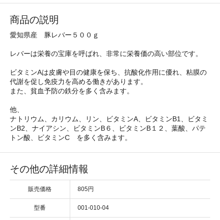
商品の説明
愛知県産 豚レバー５００ｇ
レバーは栄養の宝庫を呼ばれ、非常に栄養価の高い部位です。
ビタミンAは皮膚や目の健康を保ち、抗酸化作用に優れ、粘膜の
代謝を促し免疫力を高める働きがあります。
また、貧血予防の鉄分を多く含みます。
他、
ナトリウム、カリウム、リン、ビタミンA、ビタミンB1、ビタミ
ンB2、ナイアシン、ビタミンB６、ビタミンB１２、葉酸、パテ
トン酸、ビタミンC を多く含みます。
その他の詳細情報
販売価格
805円
型番
001-010-04