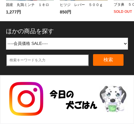
ブタ鼻 ５
国産 丸鶏ミンチ １キロ
ヒツジ レバー ５００ｇ
1,277円
850円
SOLD OUT
ほかの商品を探す
検索