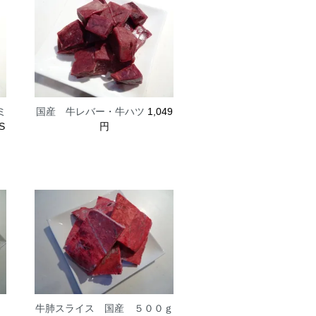
ミ
国産 牛レバー・牛ハツ
1,049
S
円
ロ
牛肺スライス 国産 ５００ｇ