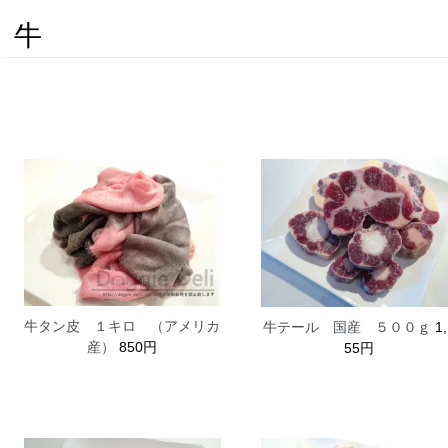
牛
牛タン皮 １キロ （アメリカ
牛テール 国産 ５００ｇ
1,
産）
850円
55円