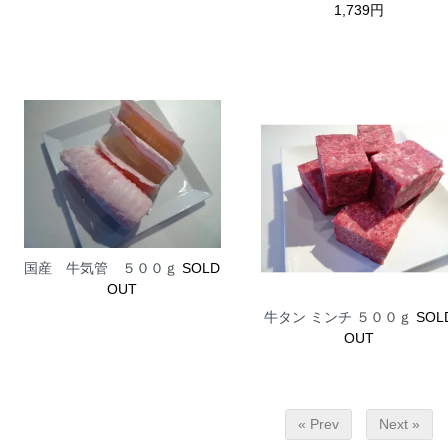
1,739円
国産 牛気管 ５００ｇ
SOLD
OUT
牛タン ミンチ ５００ｇ
SOL
OUT
« Prev
Next »