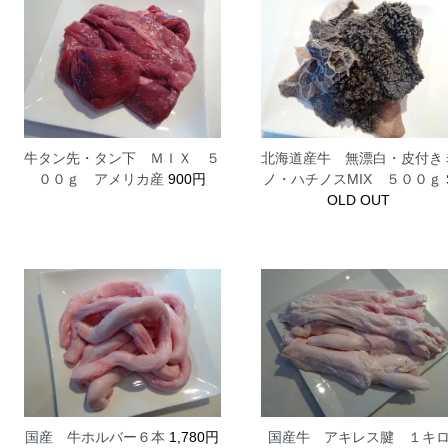
牛タン先・タン下 ＭＩＸ ５
北海道産牛 無漂白・皮付き
００ｇ アメリカ産
900円
ノ・ハチノスMIX ５００ｇ
OLD OUT
国産 牛ホルバー６本
1,780円
国産牛 アキレス腱 １キ