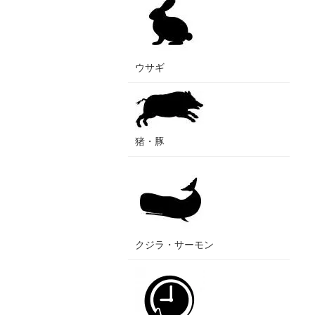
ウサギ
猪・豚
クジラ・サーモン