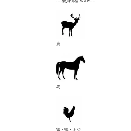
----会員価格 SALE----
鹿
馬
鶏・鴨・キジ