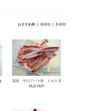
おすすめ順 |
価格順
|
新着順
国産 牛のアバラ骨 １キロ
S
1
OLD OUT