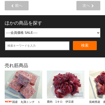
前へ
次へ
ほかの商品を探す
検索
売れ筋商品
鹿肉 1キロ 伊豆産
国産 丸鶏ミンチ １
長崎県産 