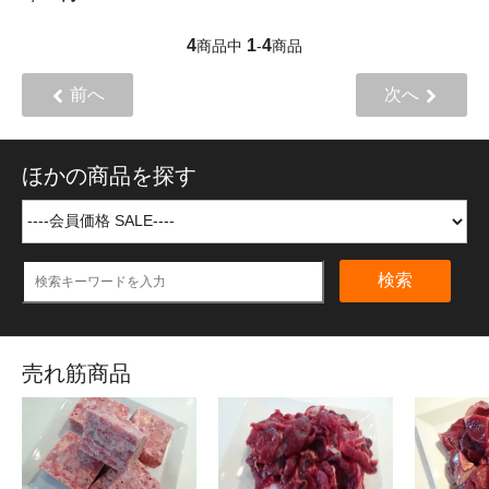
4
1
4
商品中
-
商品
前へ
次へ
ほかの商品を探す
検索
売れ筋商品