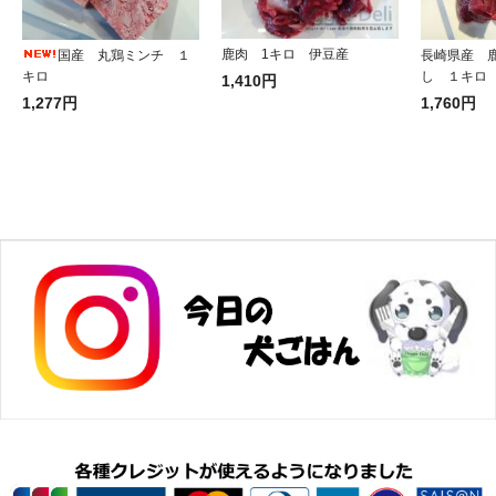
鹿肉 1キロ 伊豆産
国産 丸鶏ミンチ １
長崎県産 
キロ
し １キロ
1,410円
1,277円
1,760円